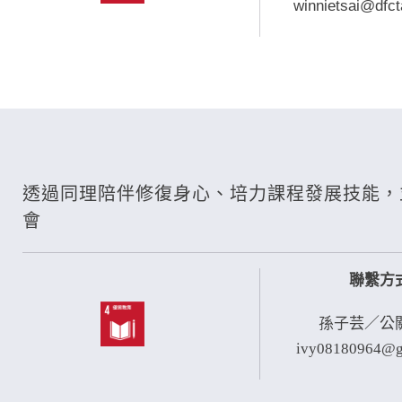
winnietsai@dfct
透過同理陪伴修復身心、培力課程發展技能，
會
聯繫方
孫子芸／公
ivy08180964@g